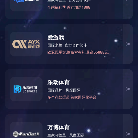
组织架构
资质荣誉
合作伙伴
发展历程
服务与案例
项目管理
半岛网页版
工程造价
工程监理
招标代理
专项咨询
新闻中心
公司新闻