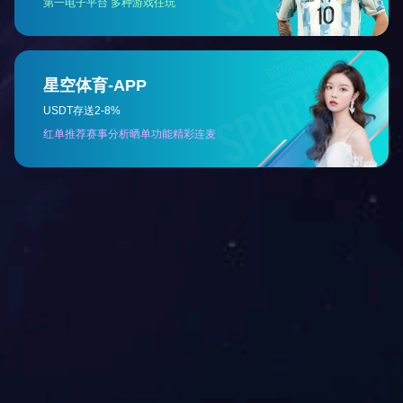
项目管理
半岛网页版
工程造价
工程监理
招标代理
专项咨询
新闻中心
公司新闻
行业动态
文化活动
招标信息
采购信息
半岛（中国）
人才招聘
在线留言
半岛（中国）
关注微信公众号
地址：烟台市莱山区观海路128号黄海国际A座14F
电话：0535-6666368
邮箱
：
ytwanxin@163.com