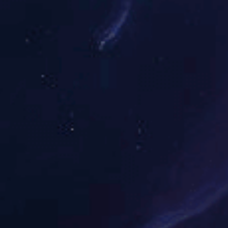
行业动态
文化活动
招标信息
采购信息
半岛（中国）
人才招聘
在线留言
服务热线：0535-3970358
1
项目管理
半岛网页版