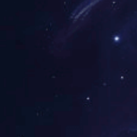
工程造价
工程监理
招标代理
专项咨询
政府采购-服务
0.0
元
0.0
元
招标代理
产品描述
半岛网页版成立于2001年，总部坐落在山东省烟台市，公
政府采购招标甲级、半岛网页版甲级、工程造价咨询甲级、房
工程监理乙级资质，可为工业、建筑、市政、交通、水利、医
公司重视学习国际先进经验，结合我国国情，逐步形成了一套标
实施有效管理，为项目目标得以圆满实现提供了保证。
公司实行董事会领导下的总经理负责制，内设总工办、经营