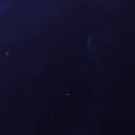
构建了一支门类齐全、精通业务、经验丰富的高素质专业队
师和一级注册建造师等执业资格。
联想集团、绿城集团、大连海昌集团、烟台城投、高新区城
中心医院、蓬莱市中医院、山东省立医院、济南千佛山医院等大
铁集团、青岛水务集团、恒邦集团、烟台泰和新材料、烟台万
济南市、青岛市、潍坊市等政府采购部门建立了长期稳定的合作